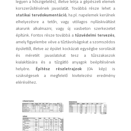
legyen a hőszigetelés), illetve leírja a gépészeti elemek
korszerűsítésének javaslatát. Továbbá része lehet a
statikai tervdokumentáció
, ha pl. napelemek kerülnek
elhelyezésre a tetőn, vagy utólagos nyíláskiváltást
akarunk alkalmazni, vagy új vasbeton szerkezetet
építünk. Fontos része továbbá a
tűzvédelmi tervezés
,
amely figyelembe véve a tűztávolságokat a szomszédos
épülettől, illetve az épület kockázati egységbe sorolását
és méretét javaslatokat tesz a tűzszakaszok
kialakítására és a tűzgátló anyagok beépítésének
helyére.
Építész részletrajzok
(04 kép) is
szükségesek a megfelelő kivitelezési eredmény
eléréséhez.