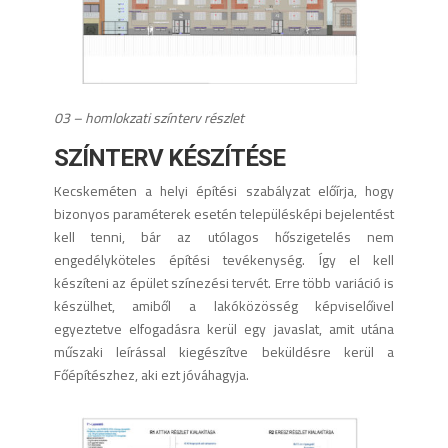
03 – homlokzati színterv részlet
SZÍNTERV KÉSZÍTÉSE
Kecskeméten a helyi építési szabályzat előírja, hogy
bizonyos paraméterek esetén településképi bejelentést
kell tenni, bár az utólagos hőszigetelés nem
engedélyköteles építési tevékenység. Így el kell
készíteni az épület színezési tervét. Erre több variáció is
készülhet, amiből a lakóközösség képviselőivel
egyeztetve elfogadásra kerül egy javaslat, amit utána
műszaki leírással kiegészítve beküldésre kerül a
Főépítészhez, aki ezt jóváhagyja.