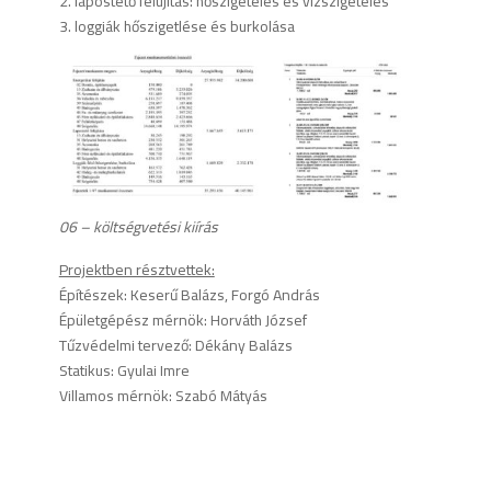
2. lapostető felújítás: hőszigetelés és vízszigetelés
3. loggiák hőszigetlése és burkolása
06 – költségvetési kiírás
Projektben résztvettek:
Építészek: Keserű Balázs, Forgó András
Épületgépész mérnök: Horváth József
Tűzvédelmi tervező: Dékány Balázs
Statikus: Gyulai Imre
Villamos mérnök: Szabó Mátyás