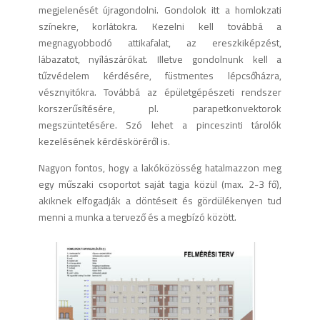
megjelenését újragondolni. Gondolok itt a homlokzati
színekre, korlátokra. Kezelni kell továbbá a
megnagyobbodó attikafalat, az ereszkiképzést,
lábazatot, nyílászárókat. Illetve gondolnunk kell a
tűzvédelem kérdésére, füstmentes lépcsőházra,
vésznyitókra. Továbbá az épületgépészeti rendszer
korszerűsítésére, pl. parapetkonvektorok
megszüntetésére. Szó lehet a pinceszinti tárolók
kezelésének kérdésköréről is.
Nagyon fontos, hogy a lakóközösség hatalmazzon meg
egy műszaki csoportot saját tagja közül (max. 2-3 fő),
akiknek elfogadják a döntéseit és gördülékenyen tud
menni a munka a tervező és a megbízó között.