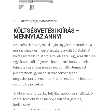
05 – mennyiségi kimutatások
KÖLTSÉGVETÉSI KIÍRÁS –
MENNYI AZ ANNYI
Az elkészült tervrajzok alapján kigyűjtésre kerülnek a
mennyiségek és meghatározásra a költségtételek. A
költségvetés kiíró szoftverrel elkészíül egy árazatlan és
egy árazott költségvetés, fejezetekre bontva. Ezek a
fejezetek azért hasznosak mert önálló ütemezést
jelenthetnek, így külön szakaszokban lehet
megvalósítani a projektet. Pl. jelen esetben 3 fejezetre
osztottuk a projektet:
1. általános energetikai felújítás, ebben van nyílászáró
csere, homlokzati és mennyezeti hőszigetelés,
korlátcsere