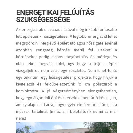
ENERGETIKAI FELÚJÍTÁS
SZÜKSÉGESSÉGE
Az energiaárak elszabadulásával még inkább fontosabb
lett épületeink hőszigetelése. A legtöbb energiát itt lehet
megspórolni. Meglévő épület utólagos hőszigetelésénél
azonban rengeteg kérdés merül fel. Ezeket a
kérdéseket pedig alapos megfontolás és mérlegelés
után lehet megválaszolni, úgy hogy a teljes képet
vizsgáljuk és nem csak egy részletét. Nem lehet tehát
úgy tekinteni egy hőszigetelési projektre, hogy hívjuk a
kivitelezőt és feldübeleztetünk ‘x’ cm polisztirolt a
homlokzatra. A jó végeredményhez elengethetetlen,
hogy egy átgondolt építész tervdokumentáció készüljön,
amely alapot ad arra, hogy egyértelműen behatároljuk a
műszaki tartalmat. (mi az ami beletartozik és mi az már
nem.)