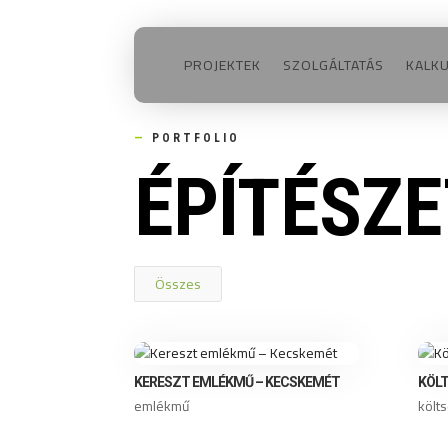
PROJEKTEK
SZOLGÁLTATÁS
KALK
—
PORTFOLIO
É
PÍTÉ
SZE
Összes
KERESZT EMLÉKMŰ – KECSKEMÉT
KÖLT
emlékmű
költ