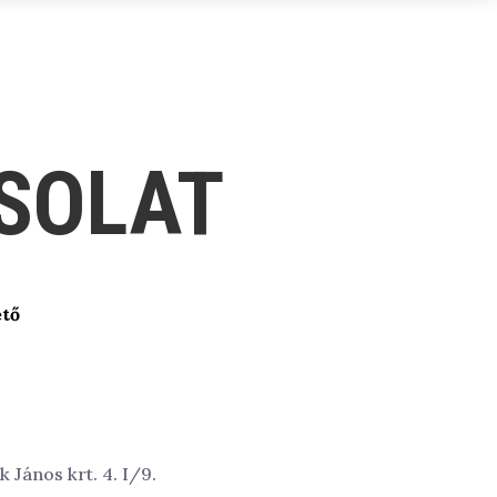
SOLAT
ető
János krt. 4. I/9.