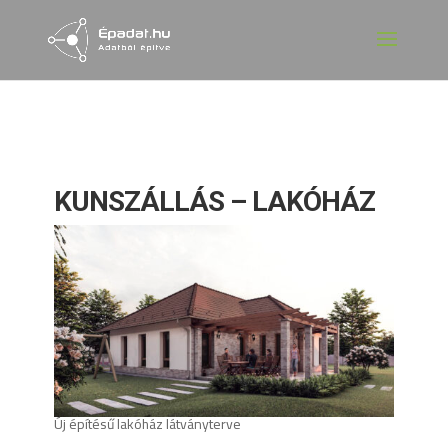
KUNSZÁLLÁS – LAKÓHÁZ
Új építésű lakóház látványterve